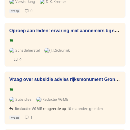
Versterking
D.K. Kremer
0
vraag
Oproep aan leden: ervaring met aannemers bij schadeherstel Rijksmonument (IMG)
Schadeherstel
J.T.Schurink
0
Vraag over subsidie advies rijksmonument Groningen
Subsidies
Redactie VGME
Redactie VGME
reageerde op
10 maanden geleden
1
vraag